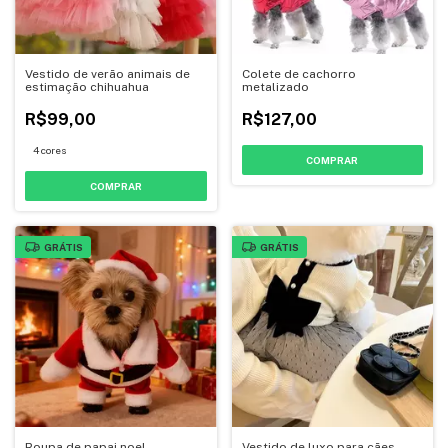
Vestido de verão animais de
Colete de cachorro
estimação chihuahua
metalizado
R$99,00
R$127,00
4 cores
COMPRAR
COMPRAR
GRÁTIS
GRÁTIS
Roupa de papai noel
Vestido de luxo para cães