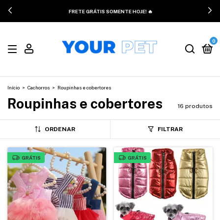
FRETE GRÁTIS SOMENTE HOJE! 🔥
0
Início
>
Cachorros
>
Roupinhas e cobertores
Roupinhas e cobertores
16 produtos
ORDENAR
FILTRAR
GRÁTIS
GRÁTIS